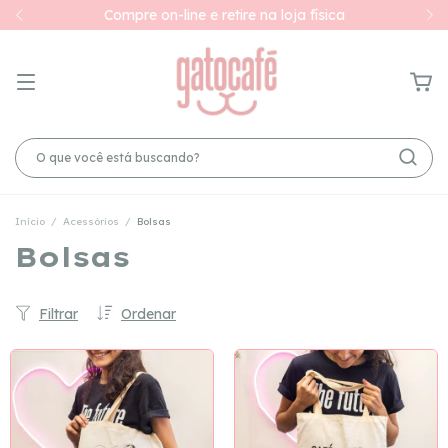
Compre on-line e retire na loja física
Início
/
Acessórios
/
Bolsas
Bolsas
Filtrar
Ordenar