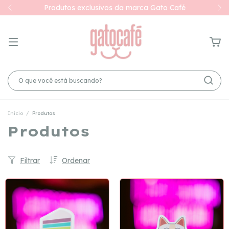
Produtos exclusivos da marca Gato Café
Início
/
Produtos
Produtos
Filtrar
Ordenar