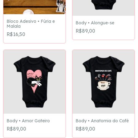
Bloco Adesivo • Fúria e
Body • Alongue-se
Malala
R$89,00
R$16,50
Body • Amor Gateiro
Body • Anatomia do Café
R$89,00
R$89,00