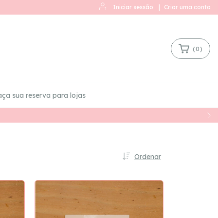
Iniciar sessão
|
Criar uma conta
(
0
)
aça sua reserva para lojas
Ordenar