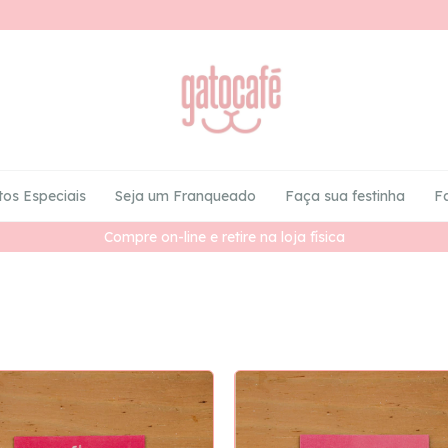
tos Especiais
Seja um Franqueado
Faça sua festinha
F
Compre on-line e retire na loja física