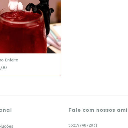
ho Enfeite
,00
onal
Fale com nossos am
5521974872831
oluções