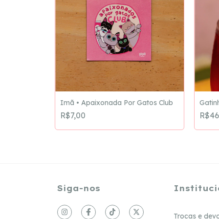
Imã • Apaixonada Por Gatos Club
Gatin
R$7,00
R$46
Siga-nos
Instituci
Trocas e dev