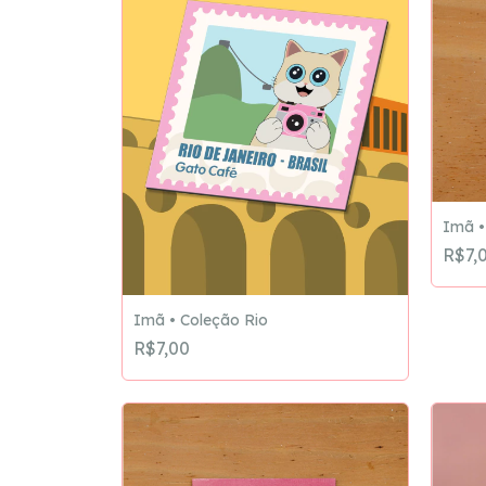
Imã •
R$7,
Imã • Coleção Rio
R$7,00