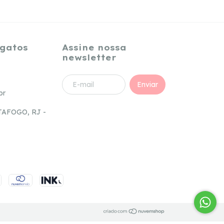
igatos
Assine nossa
newsletter
br
TAFOGO, RJ -