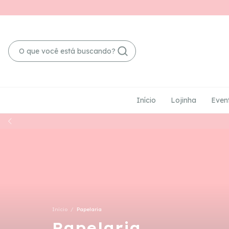
Início
Lojinha
Even
Início
/
Papelaria
Papelaria