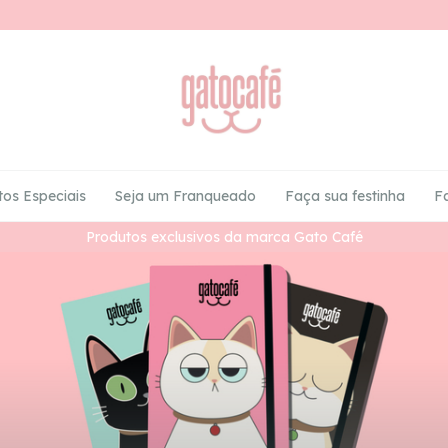
tos Especiais
Seja um Franqueado
Faça sua festinha
F
Produtos exclusivos da marca Gato Café