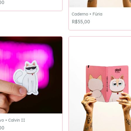
00
Caderno • Fúria
R$55,00
o • Calvin II
00