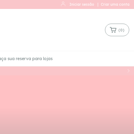
Iniciar sessão
|
Criar uma conta
(
0
)
aça sua reserva para lojas