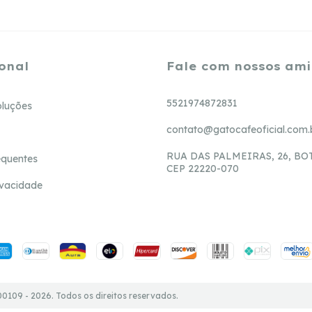
onal
Fale com nossos am
5521974872831
oluções
contato@gatocafeoficial.com.
RUA DAS PALMEIRAS, 26, BO
equentes
CEP 22220-070
rivacidade
109 - 2026. Todos os direitos reservados.