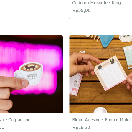
Caderno Mascote • King
R$55,00
vo • Catpuccino
Bloco Adesivo • Fúria e Malal
00
R$16,50