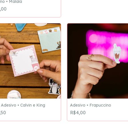
no • Malala
,00
 Adesivo • Calvin e King
Adesivo • Frapuccino
,50
R$4,00