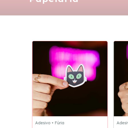
Adesivo • Fúria
Adesi