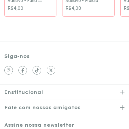
Adesivo • Fúria II
Adesivo • Malala
Ad
R$4,00
R$4,00
R$
Siga-nos
Institucional
Fale com nossos amigatos
Assine nossa newsletter